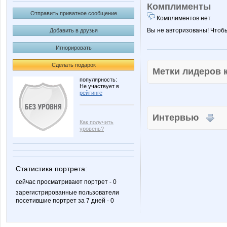
Комплименты
Отправить приватное сообщение
Комплиментов нет.
Вы не авторизованы! Чтоб
Добавить в друзья
Игнорировать
Сделать подарок
Метки лидеров
популярность:
Не участвует в
рейтинге
Интервью
Как получить
уровень?
Статистика портрета:
сейчас просматривают портрет - 0
зарегистрированные пользователи
посетившие портрет за 7 дней - 0